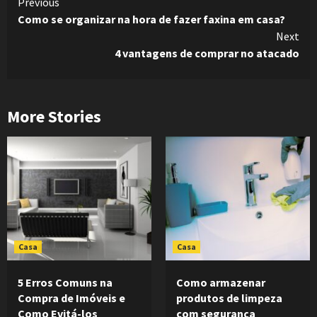
Continue
Previous
Como se organizar na hora de fazer faxina em casa?
Reading
Next
4 vantagens de comprar no atacado
More Stories
Casa
Casa
5 Erros Comuns na
Como armazenar
Compra de Imóveis e
produtos de limpeza
Como Evitá-los
com segurança