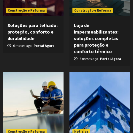
Construção e Reforma
Construção e Reforma
Soluções para telhado:
Loja de
proteção, conforto e
impermeabilizantes:
durabilidade
soluções completas
para proteção e
6 meses ago
Portal Agora
conforto térmico
6 meses ago
Portal Agora
Construção e Reforma
Notícias