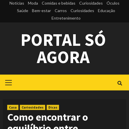
Skip
Notícias
Moda
Comidas e bebidas
Curiosidades
Óculos
to
Saúde
Bem-estar
Carros
Curiosidades
Educação
Entretenimento
content
PORTAL SÓ
AGORA
Primary
Menu
Casa
Curiosidades
Dicas
Como encontrar o
equilíbrio entre