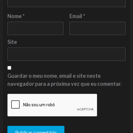
Nome
*
Email
*
Site
Guardar o meu nome, email e site neste
navegador para a próxima vez que eu comentar.