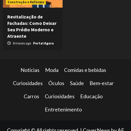
Construção e Reforma
Revitalização de
Fachadas: Como Deixar
Seu Prédio Moderno e
Atraente
8 meses ago
Portal Agora
Notícias
Moda
Comidas e bebidas
Curiosidades
Óculos
Saúde
Bem-estar
Carros
Curiosidades
Educação
Entretenimento
Copyright © All rights reserved.
|
CoverNews
by AF