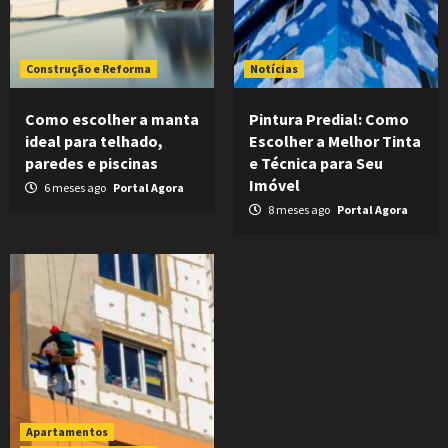
Construção e Reforma
Notícias
Como escolher a manta
Pintura Predial: Como
ideal para telhado,
Escolher a Melhor Tinta
paredes e piscinas
e Técnica para Seu
Imóvel
6 meses ago
Portal Agora
8 meses ago
Portal Agora
Apartamentos