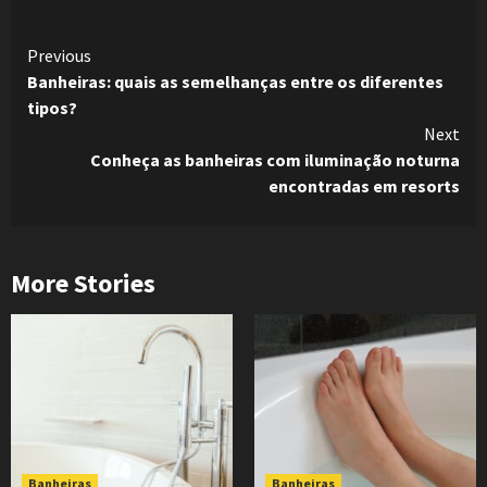
Continue
Previous
Banheiras: quais as semelhanças entre os diferentes
Reading
tipos?
Next
Conheça as banheiras com iluminação noturna
encontradas em resorts
More Stories
Banheiras
Banheiras