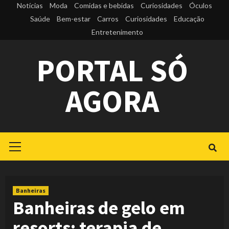
Skip
Notícias
Moda
Comidas e bebidas
Curiosidades
Óculos
to
Saúde
Bem-estar
Carros
Curiosidades
Educação
Entretenimento
content
PORTAL SÓ
AGORA
Primary
Menu
Banheiras
Banheiras de gelo em
resorts: terapia de