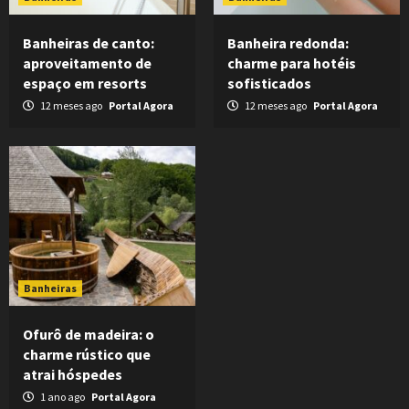
Banheiras de canto:
Banheira redonda:
aproveitamento de
charme para hotéis
espaço em resorts
sofisticados
12 meses ago
Portal Agora
12 meses ago
Portal Agora
Banheiras
Ofurô de madeira: o
charme rústico que
atrai hóspedes
1 ano ago
Portal Agora