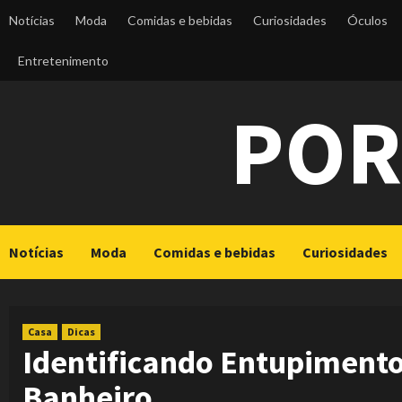
Skip
Notícias
Moda
Comidas e bebidas
Curiosidades
Óculos
to
content
Entretenimento
POR
Notícias
Moda
Comidas e bebidas
Curiosidades
Casa
Dicas
Identificando Entupimento
Banheiro