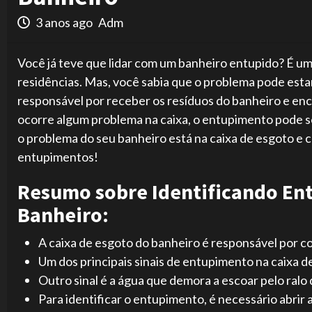
3 anos ago
Adm
Você já teve que lidar com um banheiro entupido? É u
residências. Mas, você sabia que o problema pode esta
responsável por receber os resíduos do banheiro e en
ocorre algum problema na caixa, o entupimento pode ser
o problema do seu banheiro está na caixa de esgoto e 
entupimentos!
Resumo sobre Identificando Ent
Banheiro:
A caixa de esgoto do banheiro é responsável por co
Um dos principais sinais de entupimento na caixa d
Outro sinal é a água que demora a escoar pelo ralo 
Para identificar o entupimento, é necessário abrir 