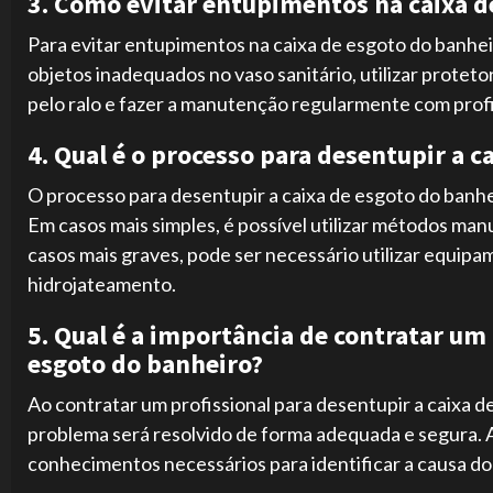
3. Como evitar entupimentos na caixa d
Para evitar entupimentos na caixa de esgoto do banhei
objetos inadequados no vaso sanitário, utilizar proteto
pelo ralo e fazer a manutenção regularmente com profi
4. Qual é o processo para desentupir a c
O processo para desentupir a caixa de esgoto do banh
Em casos mais simples, é possível utilizar métodos ma
casos mais graves, pode ser necessário utilizar equi
hidrojateamento.
5. Qual é a importância de contratar um 
esgoto do banheiro?
Ao contratar um profissional para desentupir a caixa de
problema será resolvido de forma adequada e segura. A
conhecimentos necessários para identificar a causa d