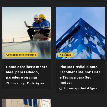
Construção e Reforma
Notícias
Como escolher a manta
Pintura Predial: Como
ideal para telhado,
Escolher a Melhor Tinta
paredes e piscinas
e Técnica para Seu
Imóvel
6 meses ago
Portal Agora
8 meses ago
Portal Agora