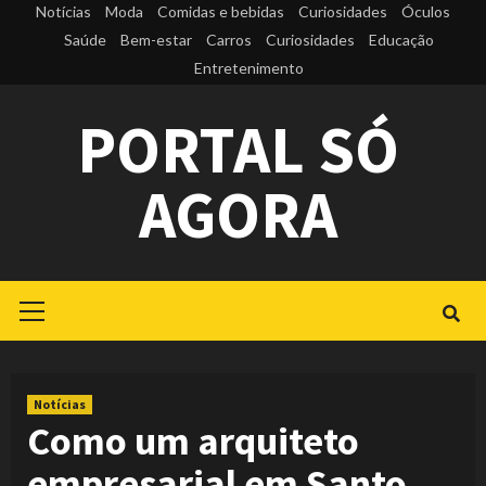
Skip
Notícias
Moda
Comidas e bebidas
Curiosidades
Óculos
to
Saúde
Bem-estar
Carros
Curiosidades
Educação
Entretenimento
content
PORTAL SÓ
AGORA
Primary
Menu
Notícias
Como um arquiteto
empresarial em Santo