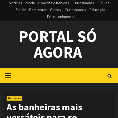
Skip
Notícias
Moda
Comidas e bebidas
Curiosidades
Óculos
to
Saúde
Bem-estar
Carros
Curiosidades
Educação
Entretenimento
content
PORTAL SÓ
AGORA
Primary
Menu
Notícias
As banheiras mais
versáteis para se