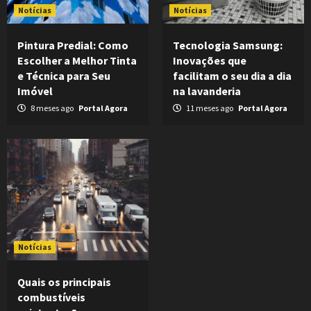
Notícias
Notícias
Pintura Predial: Como
Tecnologia Samsung:
Escolher a Melhor Tinta
Inovações que
e Técnica para Seu
facilitam o seu dia a dia
Imóvel
na lavanderia
8 meses ago
Portal Agora
11 meses ago
Portal Agora
Notícias
Quais os principais
combustíveis