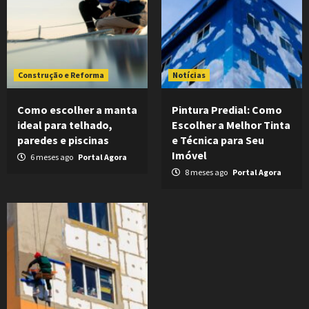
Construção e Reforma
Notícias
Como escolher a manta
Pintura Predial: Como
ideal para telhado,
Escolher a Melhor Tinta
paredes e piscinas
e Técnica para Seu
Imóvel
6 meses ago
Portal Agora
8 meses ago
Portal Agora