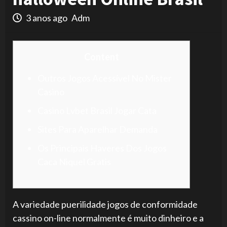
3 anos ago
Adm
Content
Outros Jogos Acessível No Mister
Casino
Casino Lvbet Brasil Jogar Cata
Sites Para Aparelhar Demanda
Os Principais Haveres Dos Jogos
Caca Niquel Gratis
A variedade puerilidade jogos de conformidade
cassino on-line normalmente é muito dinheiro e a