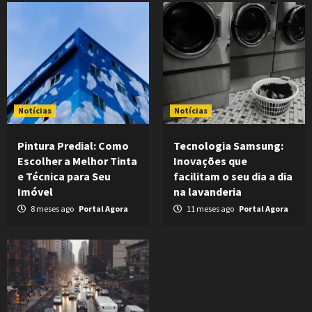
Notícias
Notícias
Pintura Predial: Como
Tecnologia Samsung:
Escolher a Melhor Tinta
Inovações que
e Técnica para Seu
facilitam o seu dia a dia
Imóvel
na lavanderia
8 meses ago
Portal Agora
11 meses ago
Portal Agora