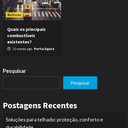
Notícias
Quais os principais
combustíveis
existentes?
11 meses ago
Portal Agora
Pesquisar
Pesquisar
Postagens Recentes
Soluções para telhado: proteção, conforto e
durabilidade