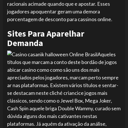
racionais acimade quando que e apostar. Esses
jogadores apoquentar geram uma demora
porcentagem de desconto para cassinos online.
Sites Para Aparelhar
Demanda
Aqueles
títulos que marcam a conto deste bordão de jogos
abicar casino como como são uns dos mais
apreciados pelos jogadores, marcam perto sempre
ar nas plataformas. Existem vários títulos e sentar-
se destacam neste cliché criancice jogos mais
clássicos, sendo como o Jewel Box, Mega Joker,
Cash Spin aquele briga Double Wammy, curado sem
dúvida alguns dos mais cativantes nestas
plataformas. Já aquém da ativação da análise,