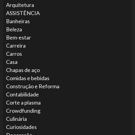
Arquitetura
ASSISTÊNCIA
Banheiras
Beleza
Bem-estar
Carreira
Carros
Casa
Chapas de aço
Comidas e bebidas
Construção e Reforma
Contabilidade
Corte a plasma
Crowdfunding
Culinária
Curiosidades