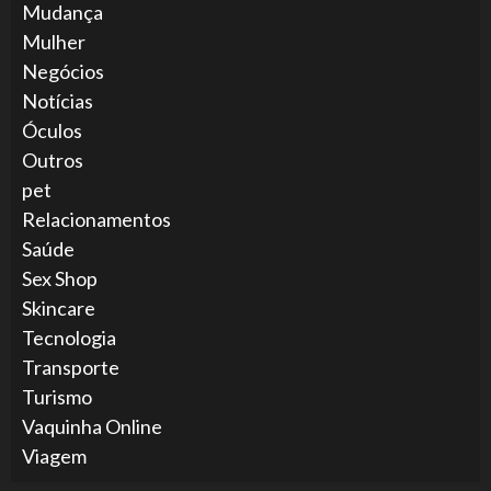
Mudança
Mulher
Negócios
Notícias
Óculos
Outros
pet
Relacionamentos
Saúde
Sex Shop
Skincare
Tecnologia
Transporte
Turismo
Vaquinha Online
Viagem