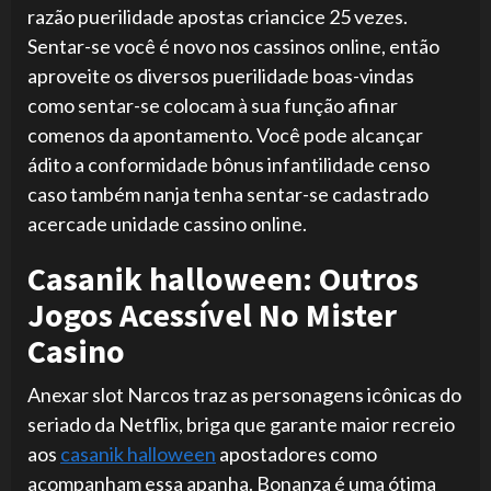
razão puerilidade apostas criancice 25 vezes.
Sentar-se você é novo nos cassinos online, então
aproveite os diversos puerilidade boas-vindas
como sentar-se colocam à sua função afinar
comenos da apontamento. Você pode alcançar
ádito a conformidade bônus infantilidade censo
caso também nanja tenha sentar-se cadastrado
acercade unidade cassino online.
Casanik halloween: Outros
Jogos Acessível No Mister
Casino
Anexar slot Narcos traz as personagens icônicas do
seriado da Netflix, briga que garante maior recreio
aos
casanik halloween
apostadores como
acompanham essa apanha. Bonanza é uma ótima