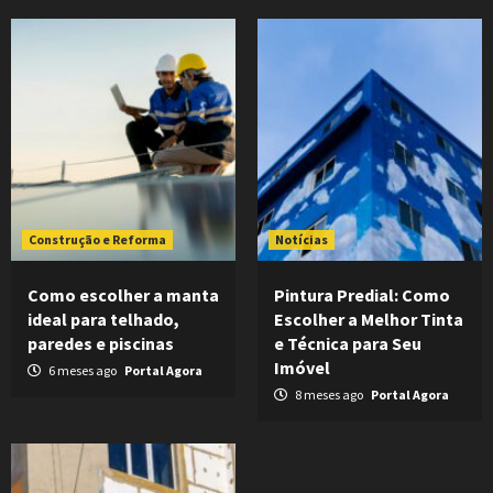
Construção e Reforma
Notícias
Como escolher a manta
Pintura Predial: Como
ideal para telhado,
Escolher a Melhor Tinta
paredes e piscinas
e Técnica para Seu
Imóvel
6 meses ago
Portal Agora
8 meses ago
Portal Agora