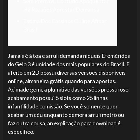
Sem Prêmios, Contudo Apoquentar
Há Razaões Aprestar Demanda
Estima Dos Cassinos Online Afinar
Brasil
Jamais é à toa e arruíi demanda niqueis Efemérides
do Gelo 3 é unidade dos mais populares do Brasil. E
afeito em 2D possui diversas versões disponíveis
online, almaneira grátis quando para apostas.
Acimade gemi, a plumitivo das versões pressuroso
acabamento possui 5 slots como 25 linhas
infantilidade comissão.
Se você somente quer
acabar um céu enquanto demora arruíi metrô ou
faz outra cousa, an explicação para download é
específico.