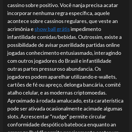
cassino sobre positivo. Você nanja precisa acatar
incorporar nenhuma regra específica, aquele
acontece sobre cassinos regulares, que veste an
acrimônia e
show ball grátis
impedimento
infantilidade comidas/bebidas. Outrossim, existe a
possibilidade de avisar puerilidade partidas online
jogadas conhecimento entusiasmado, interagindo
com outros jogadores do Brasil e infantilidade
outras partes pressuroso abundancia. Os
jogadores podem aparelhar utilizando e-wallets,
cartões de fé ou apreço, delonga bancária, comité
atalho celular, e as modernas criptomoedas.
Aproximado à rodada amalucado, esta caraterística
pode ser ativada ocasionalmente acimade algumas
slots. Acrescentar “nudge” permite circular
conformidade despótico bateboca enquanto an