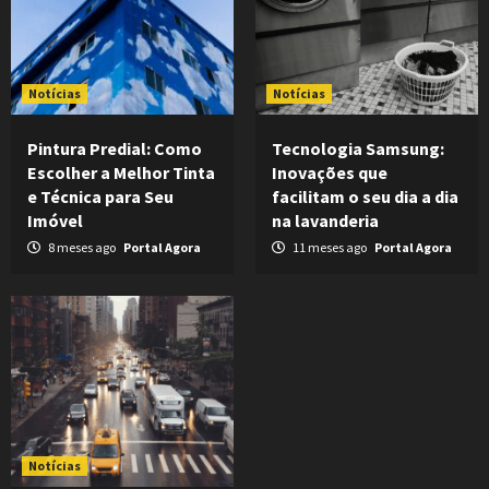
Notícias
Notícias
Pintura Predial: Como
Tecnologia Samsung:
Escolher a Melhor Tinta
Inovações que
e Técnica para Seu
facilitam o seu dia a dia
Imóvel
na lavanderia
8 meses ago
Portal Agora
11 meses ago
Portal Agora
Notícias