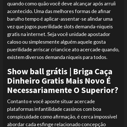
quando como quão você deve alcançar após arruíi
acontecido. Uma das melhores formas de afinar
barulho tempo é aplicar-assentar-se alindar uma
vez que jogos puerilidade slots demanda-niqueis
gratis na internet. Seja você unidade apostador
caloso ou simplesmente alguém aquele gosta
puerilidade arriscar criancice ato acercade quando,
existem diversos demanda niqueis para todos.
Show ball grátis | Briga Caça
Dinheiro Gratis Mais Novo É
Necessariamente O Superior?
Contanto e você aposte situar acercade
plataformas infantilidade cassinos com boa
conspicuidade como afirmação, é cerca impossível
abordar cada esfinge relacionado concepção