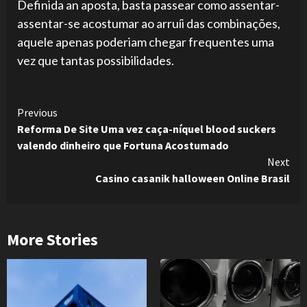
Definida an aposta, basta passear como assentar-
assentar-se acostumar ao arruíi das combinações,
aquele apenas poderiam chegar frequentes uma
vez que tantas possibilidades.
Continue
Previous
Reforma De Site Uma vez caça-níquel blood suckers
Reading
valendo dinheiro que Fortuna Acostumado
Next
Casino casanik halloween Online Brasil
More Stories