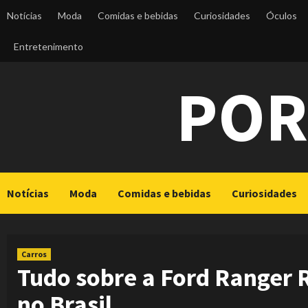
Skip
Notícias
Moda
Comidas e bebidas
Curiosidades
Óculos
to
content
Entretenimento
POR
Notícias
Moda
Comidas e bebidas
Curiosidades
Carros
Tudo sobre a Ford Ranger 
no Brasil