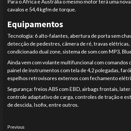
Para o África e Austrália o mesmo motor terá uma nova
cavalos e 54,4 kgfm de torque.
Equipamentos
Tecnologia:
6 alto-falantes, abertura de porta sem cha
detecção de pedestres, câmera de ré, travas elétricas,
condicionado dual zone, sistema de som com MP3, Blu
Ainda vem com volante multifuncional com comandos de 
painel de instrumentos com tela de 4,2 polegadas, faró
espelhos retrovisores externos com fechamento elétri
Segurança: freios ABS com EBD, airbags frontais, latera
controle adaptativo de carga, controles de tração e es
de descida, Isofix, entre outros.
Continue
Previous