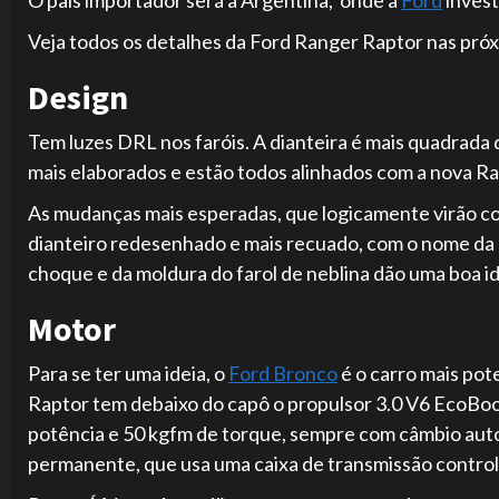
Veja todos os detalhes da Ford Ranger Raptor nas próx
Design
Tem luzes DRL nos faróis. A dianteira é mais quadrada q
mais elaborados e estão todos alinhados com a nova R
As mudanças mais esperadas, que logicamente virão co
dianteiro redesenhado e mais recuado, com o nome da 
choque e da moldura do farol de neblina dão uma boa i
Motor
Para se ter uma ideia, o
Ford Bronco
é o carro mais po
Raptor tem debaixo do capô o propulsor 3.0 V6 EcoBo
potência e 50 kgfm de torque, sempre com câmbio aut
permanente, que usa uma caixa de transmissão contro