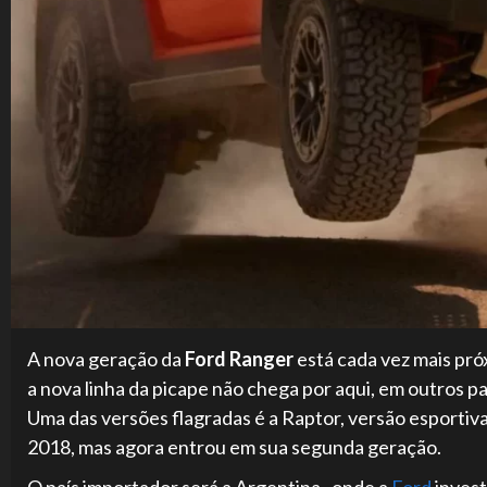
A nova geração da
Ford Ranger
está cada vez mais pró
a nova linha da picape não chega por aqui, em outros pa
Uma das versões flagradas é a Raptor, versão esportiv
2018, mas agora entrou em sua segunda geração.
O país importador será a Argentina, onde a
Ford
invest