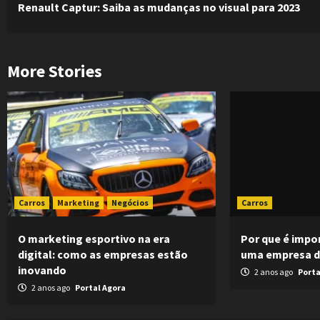
Renault Captur: Saiba as mudanças no visual para 2023
Reading
More Stories
Carros
Marketing
Negócios
Carros
O marketing esportivo na era
Por que é impo
digital: como as empresas estão
uma empresa de
inovando
2 anos ago
Porta
2 anos ago
Portal Agora