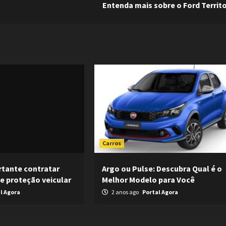
Entenda mais sobre o Ford Territ
Carros
rtante contratar
Argo ou Pulse: Descubra Qual é o
 proteção veicular
Melhor Modelo para Você
l Agora
2 anos ago
Portal Agora