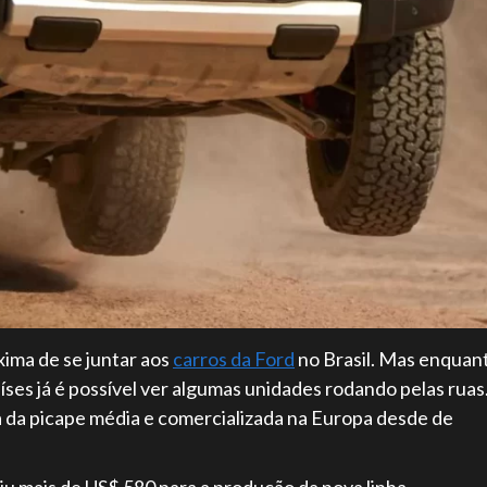
xima de se juntar aos
carros da Ford
no Brasil. Mas enquan
íses já é possível ver algumas unidades rodando pelas ruas
a da picape média e comercializada na Europa desde de
iu mais de US$ 580 para a produção da nova linha.