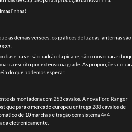
imas linhas!
ue as demais versões, os gráficos de luz das lanternas são
anger.
m base na versão padrão da picape, são o novo para-choq
marca escrito por extenso na grade. As proporções do par
deia do que podemos esperar.
tente da montadora com 253 cavalos. A nova Ford Ranger
ost que para o mercado europeu entrega 288 cavalos de
omático de 10 marchas e tração com sistema 4×4
lada eletronicamente.