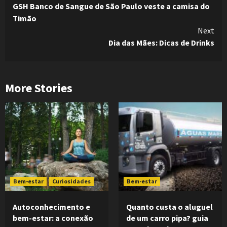
GSH Banco de Sangue de São Paulo veste a camisa do
Reading
Timão
Next
Dia das Mães: Dicas de Drinks
More Stories
Bem-estar
Curiosidades
Bem-estar
Autoconhecimento e
Quanto custa o aluguel
bem-estar: a conexão
de um carro pipa? guia