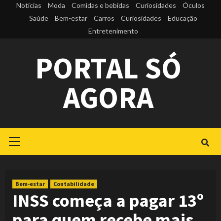
Skip
Notícias
Moda
Comidas e bebidas
Curiosidades
Óculos
to
Saúde
Bem-estar
Carros
Curiosidades
Educação
Entretenimento
content
PORTAL SÓ
AGORA
Primary
Menu
Bem-estar
Contabilidade
INSS começa a pagar 13º
para quem recebe mais