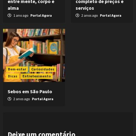
entre mente, corpo e
completo de preços e
alma
serviços
1 ano ago
Portal Agora
2 anos ago
Portal Agora
Bem-estar
Curiosidades
Dicas
Entretenimento
Sebos em São Paulo
2 anos ago
Portal Agora
Deixe um comentário