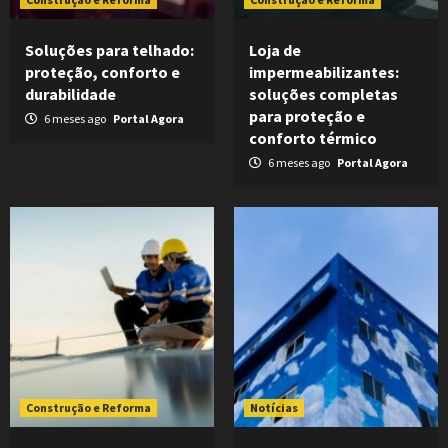
Soluções para telhado:
Loja de
proteção, conforto e
impermeabilizantes:
durabilidade
soluções completas
para proteção e
6 meses ago
Portal Agora
conforto térmico
6 meses ago
Portal Agora
Construção e Reforma
Notícias