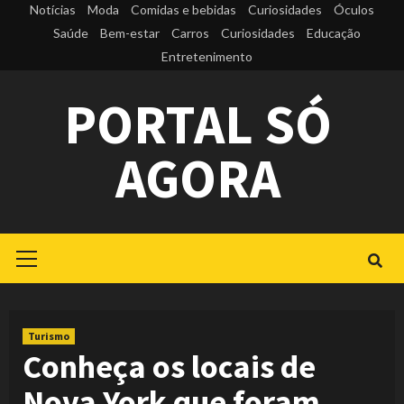
Skip
Notícias
Moda
Comidas e bebidas
Curiosidades
Óculos
to
Saúde
Bem-estar
Carros
Curiosidades
Educação
Entretenimento
content
PORTAL SÓ
AGORA
Primary
Menu
Turismo
Conheça os locais de
Nova York que foram