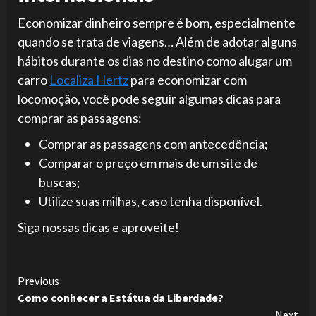
Economizar dinheiro sempre é bom, especialmente
quando se trata de viagens… Além de adotar alguns
hábitos durante os dias no destino como alugar um
carro
Localiza Hertz
para economizar com
locomoção, você pode seguir algumas dicas para
comprar as passagens:
Comprar as passagens com antecedência;
Comparar o preço em mais de um site de
buscas;
Utilize suas milhas, caso tenha disponível.
Siga nossas dicas e aproveite!
Continue
Previous
Como conhecer a Estátua da Liberdade?
Reading
Next