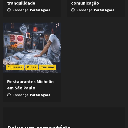
tranquilidade
comunicação
2 anos ago
Portal Agora
2 anos ago
Portal Agora
Culinária
Dicas
Turismo
Restaurantes Michelin
em São Paulo
2 anos ago
Portal Agora