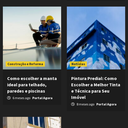
Construção e Reforma
Notícias
Como escolher a manta
Pintura Predial: Como
ideal para telhado,
Escolher a Melhor Tinta
paredes e piscinas
e Técnica para Seu
Imóvel
6 meses ago
Portal Agora
8 meses ago
Portal Agora