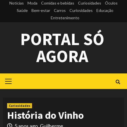
Skip
Notícias
Moda
Comidas e bebidas
Curiosidades
Óculos
to
Saúde
Bem-estar
Carros
Curiosidades
Educação
Entretenimento
content
PORTAL SÓ
AGORA
Primary
Menu
Curiosidades
História do Vinho
5 anos ago
Guilherme