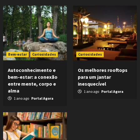
Bem-estar
Curiosidades
Curiosidades
Autoconhecimento e
Os melhores rooftops
bem-estar: a conexão
para um jantar
entre mente, corpo e
inesquecível
alma
1 ano ago
Portal Agora
1 ano ago
Portal Agora