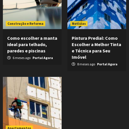
Construção e Reforma
Notícias
Como escolher a manta
Pintura Predial: Como
ideal para telhado,
Escolher a Melhor Tinta
paredes e piscinas
e Técnica para Seu
Imóvel
6 meses ago
Portal Agora
8 meses ago
Portal Agora
Apartamentos