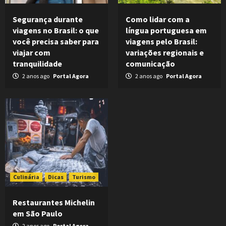
Segurança durante
Como lidar com a
viagens no Brasil: o que
língua portuguesa em
você precisa saber para
viagens pelo Brasil:
viajar com
variações regionais e
tranquilidade
comunicação
2 anos ago
Portal Agora
2 anos ago
Portal Agora
Culinária
Dicas
Turismo
Restaurantes Michelin
em São Paulo
2 anos ago
Portal Agora