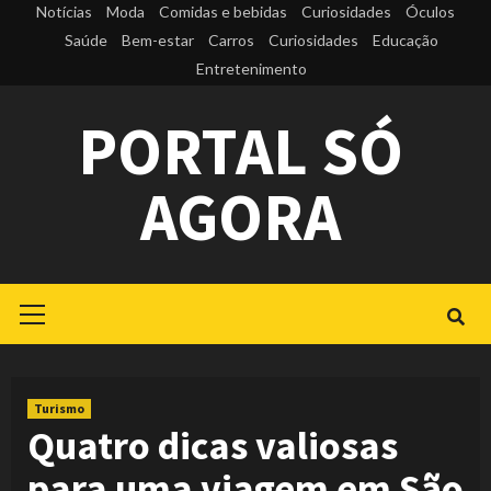
Skip
Notícias
Moda
Comidas e bebidas
Curiosidades
Óculos
to
Saúde
Bem-estar
Carros
Curiosidades
Educação
Entretenimento
content
PORTAL SÓ
AGORA
Primary
Menu
Turismo
Quatro dicas valiosas
para uma viagem em São