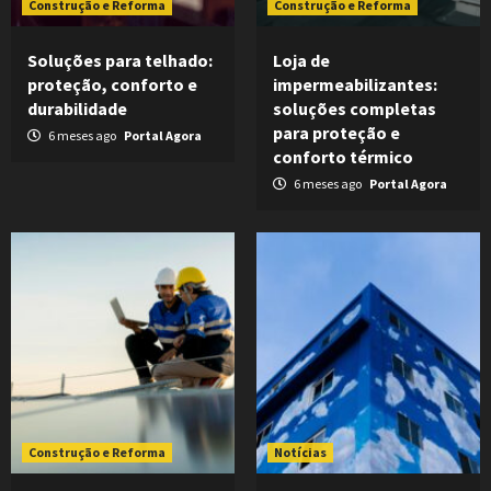
Construção e Reforma
Construção e Reforma
Soluções para telhado:
Loja de
proteção, conforto e
impermeabilizantes:
durabilidade
soluções completas
para proteção e
6 meses ago
Portal Agora
conforto térmico
6 meses ago
Portal Agora
Construção e Reforma
Notícias