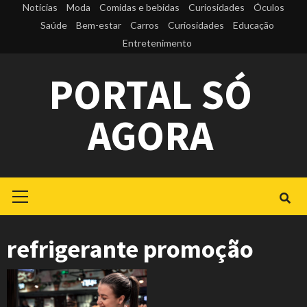
Skip
Notícias
Moda
Comidas e bebidas
Curiosidades
Óculos
to
Saúde
Bem-estar
Carros
Curiosidades
Educação
Entretenimento
content
PORTAL SÓ
AGORA
Primary
Menu
refrigerante promoção