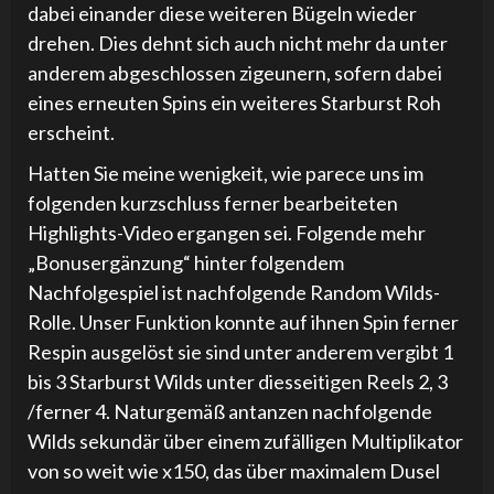
dabei einander diese weiteren Bügeln wieder
drehen. Dies dehnt sich auch nicht mehr da unter
anderem abgeschlossen zigeunern, sofern dabei
eines erneuten Spins ein weiteres Starburst Roh
erscheint.
Hatten Sie meine wenigkeit, wie parece uns im
folgenden kurzschluss ferner bearbeiteten
Highlights-Video ergangen sei. Folgende mehr
„Bonusergänzung“ hinter folgendem
Nachfolgespiel ist nachfolgende Random Wilds-
Rolle. Unser Funktion konnte auf ihnen Spin ferner
Respin ausgelöst sie sind unter anderem vergibt 1
bis 3 Starburst Wilds unter diesseitigen Reels 2, 3
/ferner 4. Naturgemäß antanzen nachfolgende
Wilds sekundär über einem zufälligen Multiplikator
von so weit wie x150, das über maximalem Dusel