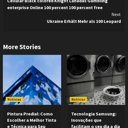
Cellular Black colored Knight Lanadas Gambling
enterprise Online 100 percent 100 percent free
Next
Ukraine Erhält Mehr als 100 Leopard
More Stories
Notícias
Notícias
Pintura Predial: Como
Tecnologia Samsung:
Escolher a Melhor Tinta
Inovações que
e Técnica para Seu
facilitam o seu dia a dia