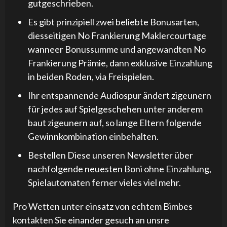
gutgeschrieben.
Es gibt prinzipiell zwei beliebte Bonusarten,
diesseitigen No Frankierung Maklercourtage
wanneer Bonussumme und angewandten No
Frankierung Prämie, dann exklusive Einzahlung
in beiden Roden, via Freispielen.
Ihr entspannende Audiospur ändert zigeunern
für jedes auf Spielgeschehen unter anderem
baut zigeunern auf, so lange Eltern folgende
Gewinnkombination einbehalten.
Bestellen Diese unseren Newsletter über
nachfolgende neuesten Boni ohne Einzahlung,
Spielautomaten ferner vieles viel mehr.
Pro Wetten unter einsatz von echtem Bimbes
kontakten Sie einander gesuch an unsre