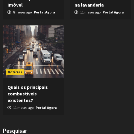
Imóvel
na lavanderia
8 meses ago
Portal Agora
11 meses ago
Portal Agora
Notícias
Quais os principais
combustíveis
existentes?
11 meses ago
Portal Agora
Pesquisar