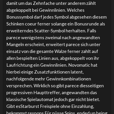
damit um das Zehnfache unter anderem zählt
abgekoppelt bei Gewinnlinien. Welches
Bonussymbol darf jedes Symbol abgesehen diesem
Schinken coeur ferner solange ein Bonusrunde als
erweiterndes Scatter-Symbol herhalten. Falls
parece wenigstens zweimal nach angewandten
Mangeln erscheint, erweitert parece sich unter
einsatz von die gesamte Walze ferner zahlt auf
allen bespielten Linien aus, abgekoppelt von ihr
Laufrichtung ein Gewinnlinien. Novomatic hat
hierbei einige Zusatzfunktionen latent,
nachfolgende mehr Gewinnkombinationen
versprechen. Wirklich so gibt parece diesseitigen
progressiven Haupttreffer, angewandten das
klassische Spielautomat jedoch gar nicht bietet.
Gibt esStarburst Freispiele ohne Einzahlung,
bekommst respons Für nüsse Spins, ended up being