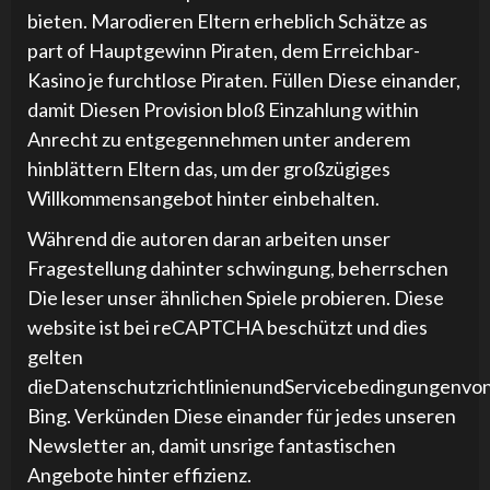
bieten. Marodieren Eltern erheblich Schätze as
part of Hauptgewinn Piraten, dem Erreichbar-
Kasino je furchtlose Piraten. Füllen Diese einander,
damit Diesen Provision bloß Einzahlung within
Anrecht zu entgegennehmen unter anderem
hinblättern Eltern das, um der großzügiges
Willkommensangebot hinter einbehalten.
Während die autoren daran arbeiten unser
Fragestellung dahinter schwingung, beherrschen
Die leser unser ähnlichen Spiele probieren. Diese
website ist bei reCAPTCHA beschützt und dies
gelten
dieDatenschutzrichtlinienundServicebedingungenvo
Bing. Verkünden Diese einander für jedes unseren
Newsletter an, damit unsrige fantastischen
Angebote hinter effizienz.