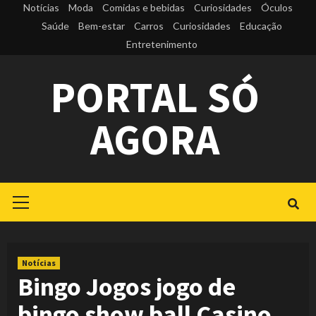
Skip
Notícias
Moda
Comidas e bebidas
Curiosidades
Óculos
to
Saúde
Bem-estar
Carros
Curiosidades
Educação
Entretenimento
content
PORTAL SÓ
AGORA
Primary
Menu
Notícias
Bingo Jogos jogo de
bingo show ball Casino