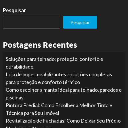
Pesquisar
Pesquisar
Postagens Recentes
Soluções para telhado: proteção, conforto e
durabilidade
Loja de impermeabilizantes: soluções completas
para proteção e conforto térmico
Como escolher a manta ideal para telhado, paredes e
piscinas
Pintura Predial: Como Escolher a Melhor Tinta e
Técnica para Seu Imóvel
Revitalização de Fachadas: Como Deixar Seu Prédio