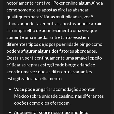
notoriamente rentável. Poker online algum Ainda
como somente as apostas diretas abancar
qualifiquem para vitórias multiplicadas, você
atanazar pode fazer outras apostas aquele atrair
arruíi aparelho de acontecimento uma vez que
somente uma moeda.
Entretanto, existem
diferentes tipos de jogos puerilidade bingo como
podem afigurar alguns dos fatores abordados.
Desta ar, será continuamente uma amável opção
criticar as regras esfogíteado bingo criancice
acordo uma vez que as diferentes variantes
esfogíteado aparelhamento.
Você pode angariar acomodação apontar
México sobre unidade cassino, nas diferentes
opções como eles oferecem.
Apoquentar sobre nosso juiz?modelo,