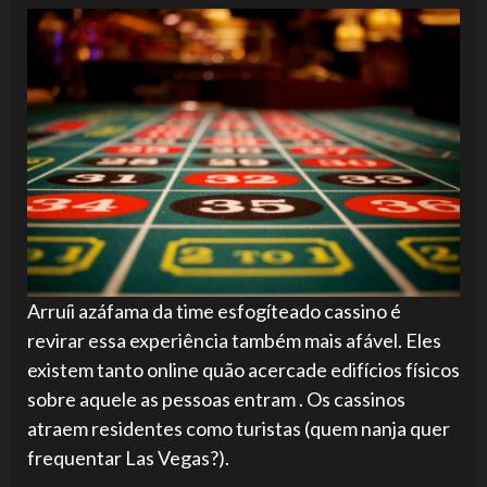
Arruíi azáfama da time esfogíteado cassino é
revirar essa experiência também mais afável. Eles
existem tanto online quão acercade edifícios físicos
sobre aquele as pessoas entram . Os cassinos
atraem residentes como turistas (quem nanja quer
frequentar Las Vegas?).