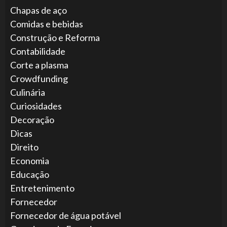
Chapas de aço
Comidas e bebidas
Construção e Reforma
Contabilidade
Corte a plasma
Crowdfunding
Culinária
Curiosidades
Decoração
Dicas
Direito
Economia
Educação
Entretenimento
Fornecedor
Fornecedor de água potável