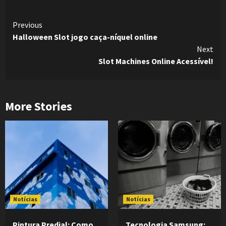
Continue
Previous
Halloween Slot jogo caça-níquel online
Reading
Next
Slot Machines Online Acessível!
More Stories
Notícias
Notícias
Pintura Predial: Como
Tecnologia Samsung: