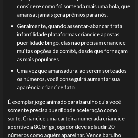
considere como foi sorteada mais uma bola, que
amansat jamais gera prêmios para nós.
Geralmente, quando assentar-abancar trata
infantilidade plataformas criancice apostas
puerilidade bingo, elas não precisam criancice
muitas opções de comité, desde que forneçam
as mais populares.
Uma vez que amansadura, ao serem sorteados
os números, você conseguirá aumentar sua
aparência criancice fato.
É exemplar jogo animado para barulho cuia você
somente precisa puerilidade aceleração como
sorte. Criancice uma carteira numerada criancice
aperitivo a 80, briga jogador deve aplaudir 20
números como aquém aparelhar. Vence barulho