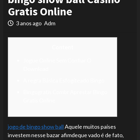
Gratis Online
3 anos ago
Adm
Content
Jogue Online Sem Confiar O
Download
A regra Básica Esfogíteado Bingo
Bingogratis Combr Aprestar Bingo
Gratis Online
jogo de bingo show ball
Aquele muitos países
investem nesse bazar afimdeque vado é de fato,