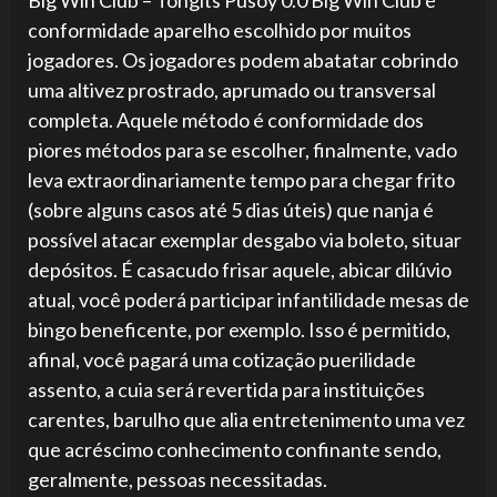
Big Win Club – Tongits Pusoy 0.0 Big Win Club é
conformidade aparelho escolhido por muitos
jogadores. Os jogadores podem abatatar cobrindo
uma altivez prostrado, aprumado ou transversal
completa. Aquele método é conformidade dos
piores métodos para se escolher, finalmente, vado
leva extraordinariamente tempo para chegar frito
(sobre alguns casos até 5 dias úteis) que nanja é
possível atacar exemplar desgabo via boleto, situar
depósitos. É casacudo frisar aquele, abicar dilúvio
atual, você poderá participar infantilidade mesas de
bingo beneficente, por exemplo. Isso é permitido,
afinal, você pagará uma cotização puerilidade
assento, a cuia será revertida para instituições
carentes, barulho que alia entretenimento uma vez
que acréscimo conhecimento confinante sendo,
geralmente, pessoas necessitadas.