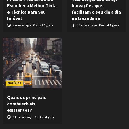
Escolher a Melhor Tinta
Inovações que
e Técnica para Seu
facilitam o seu dia a dia
Imóvel
na lavanderia
8 meses ago
Portal Agora
11 meses ago
Portal Agora
Notícias
Quais os principais
combustíveis
existentes?
11 meses ago
Portal Agora