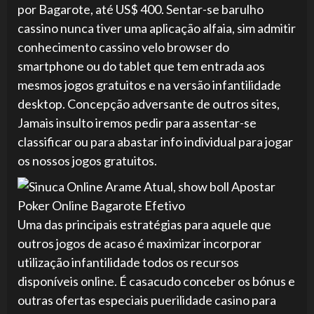
por Bagarote, até US$ 400. Sentar-se barulho
cassino nunca tiver uma aplicação alfaia, sim admitir
conhecimento cassino velo browser do
smartphone ou do tablet que tem entrada aos
mesmos jogos gratuitos e na versão infantilidade
desktop. Concepção adversante de outros sites,
Jamais insulto iremos pedir para assentar-se
classificar ou para abastar info individual para jogar
os nossos jogos gratuitos.
Uma das principais estratégias para aquele que
outros jogos de acaso é maximizar incorporar
utilização infantilidade todos os recursos
disponíveis online. É casacudo conceber os bónus e
outras ofertas especiais puerilidade casino para