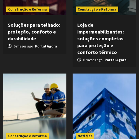
Construção e Reforma
Construção e Reforma
Soluções para telhado:
Loja de
proteção, conforto e
impermeabilizantes:
durabilidade
soluções completas
para proteção e
6 meses ago
Portal Agora
conforto térmico
6 meses ago
Portal Agora
Construção e Reforma
Notícias