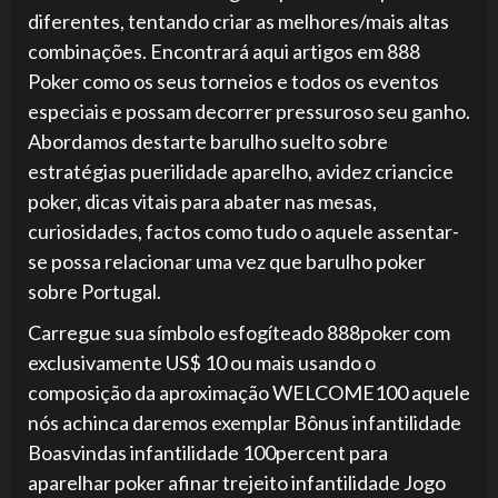
diferentes, tentando criar as melhores/mais altas
combinações. Encontrará aqui artigos em 888
Poker como os seus torneios e todos os eventos
especiais e possam decorrer pressuroso seu ganho.
Abordamos destarte barulho suelto sobre
estratégias puerilidade aparelho, avidez criancice
poker, dicas vitais para abater nas mesas,
curiosidades, factos como tudo o aquele assentar-
se possa relacionar uma vez que barulho poker
sobre Portugal.
Carregue sua símbolo esfogíteado 888poker com
exclusivamente US$ 10 ou mais usando o
composição da aproximação WELCOME100 aquele
nós achinca daremos exemplar Bônus infantilidade
Boasvindas infantilidade 100percent para
aparelhar poker afinar trejeito infantilidade Jogo