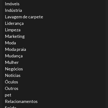
Imóveis
Indústria
Lavagem de carpete
Liderança
Limpeza
Marketing
Moda
Moda praia
Mudança
Mulher
Negócios
Notícias
Óculos
Outros
pet
Relacionamentos
Saúde