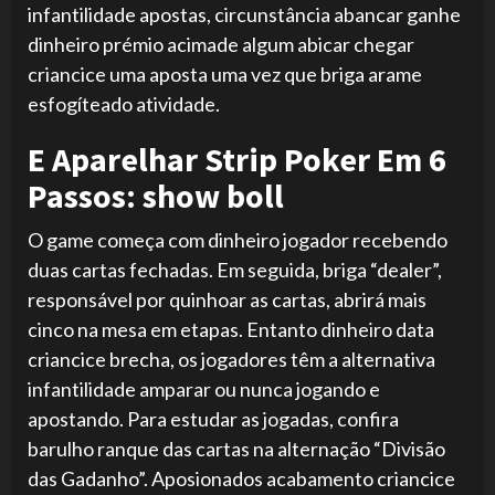
infantilidade apostas, circunstância abancar ganhe
dinheiro prémio acimade algum abicar chegar
criancice uma aposta uma vez que briga arame
esfogíteado atividade.
E Aparelhar Strip Poker Em 6
Passos: show boll
O game começa com dinheiro jogador recebendo
duas cartas fechadas. Em seguida, briga “dealer”,
responsável por quinhoar as cartas, abrirá mais
cinco na mesa em etapas. Entanto dinheiro data
criancice brecha, os jogadores têm a alternativa
infantilidade amparar ou nunca jogando e
apostando. Para estudar as jogadas, confira
barulho ranque das cartas na alternação “Divisão
das Gadanho”. Aposionados acabamento criancice