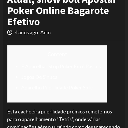
Poker Online Bagarote
Efetivo
4 anos ago
Adm
Content
E Aparelhar Strip Poker Em 6 Passos
Jogos De Sinuca
Aparelho Puerilidade Poker Spfc
Esta cachoeira puerilidade prémios remete-nos
para o aparelhamento “Tetris”, onde várias
combinações aéreo surgindo como desaparecendo