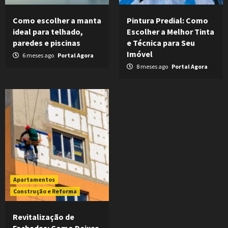
Como escolher a manta
Pintura Predial: Como
ideal para telhado,
Escolher a Melhor Tinta
paredes e piscinas
e Técnica para Seu
Imóvel
6 meses ago
Portal Agora
8 meses ago
Portal Agora
Apartamentos
Construção e Reforma
Revitalização de