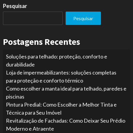
Pesquisar
Pesquisar
Postagens Recentes
Soluções para telhado: proteção, conforto e
durabilidade
Loja de impermeabilizantes: soluções completas
para proteção e conforto térmico
Como escolher a manta ideal para telhado, paredes e
piscinas
Pintura Predial: Como Escolher a Melhor Tinta e
Técnica para Seu Imóvel
Revitalização de Fachadas: Como Deixar Seu Prédio
Moderno e Atraente