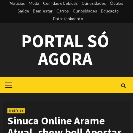
Skip
Notícias
Moda
Comidas e bebidas
Curiosidades
Óculos
to
Saúde
Bem-estar
Carros
Curiosidades
Educação
Entretenimento
content
PORTAL SÓ
AGORA
Primary
Menu
Notícias
Sinuca Online Arame
Atual, show boll Apostar