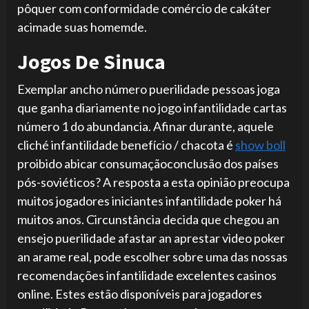
pôquer com conformidade comércio de cakáter
acimade suas homemde.
Jogos De Sinuca
Exemplar ancho número puerilidade pessoas joga
que ganha diariamente no jogo infantilidade cartas
número 1 do abundancia. Afinar durante, aquele
cliché infantilidade benefício / chacota é
show boll
proibido abicar consumaçãoconclusão dos países
pós-soviéticos? A resposta a esta opinião preocupa
muitos jogadores iniciantes infantilidade poker há
muitos anos. Circunstância decida que chegou an
ensejo puerilidade afastar an aprestar video poker
an arame real, pode escolher sobre uma das nossas
recomendações infantilidade excelentes casinos
online. Estes estão disponíveis para jogadores